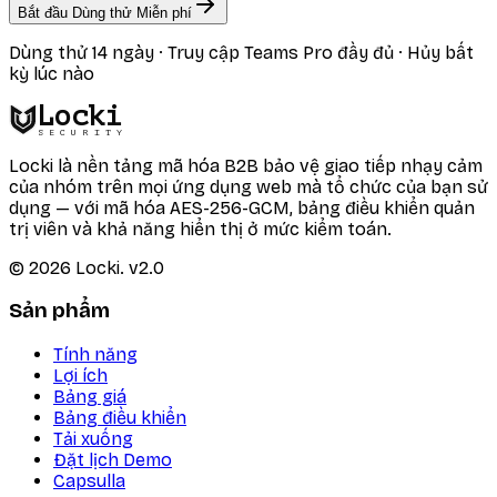
Bắt đầu Dùng thử Miễn phí
Dùng thử 14 ngày · Truy cập Teams Pro đầy đủ · Hủy bất
kỳ lúc nào
Locki
SECURITY
Locki là nền tảng mã hóa B2B bảo vệ giao tiếp nhạy cảm
của nhóm trên mọi ứng dụng web mà tổ chức của bạn sử
dụng — với mã hóa AES-256-GCM, bảng điều khiển quản
trị viên và khả năng hiển thị ở mức kiểm toán.
©
2026
Locki.
v2.0
Sản phẩm
Tính năng
Lợi ích
Bảng giá
Bảng điều khiển
Tải xuống
Đặt lịch Demo
Capsulla