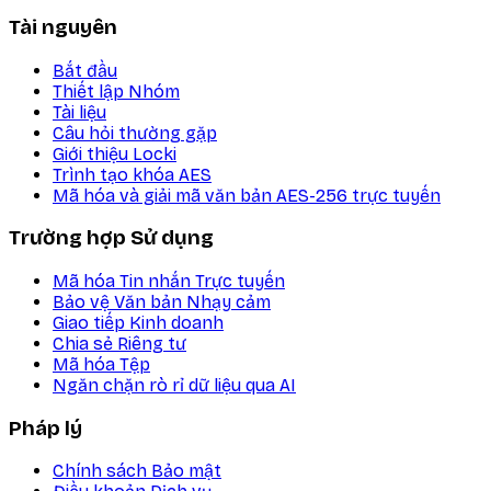
Tài nguyên
Bắt đầu
Thiết lập Nhóm
Tài liệu
Câu hỏi thường gặp
Giới thiệu Locki
Trình tạo khóa AES
Mã hóa và giải mã văn bản AES-256 trực tuyến
Trường hợp Sử dụng
Mã hóa Tin nhắn Trực tuyến
Bảo vệ Văn bản Nhạy cảm
Giao tiếp Kinh doanh
Chia sẻ Riêng tư
Mã hóa Tệp
Ngăn chặn rò rỉ dữ liệu qua AI
Pháp lý
Chính sách Bảo mật