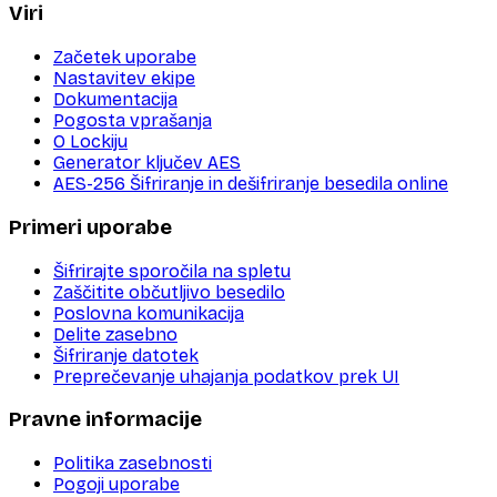
Viri
Začetek uporabe
Nastavitev ekipe
Dokumentacija
Pogosta vprašanja
O Lockiju
Generator ključev AES
AES-256 Šifriranje in dešifriranje besedila online
Primeri uporabe
Šifrirajte sporočila na spletu
Zaščitite občutljivo besedilo
Poslovna komunikacija
Delite zasebno
Šifriranje datotek
Preprečevanje uhajanja podatkov prek UI
Pravne informacije
Politika zasebnosti
Pogoji uporabe