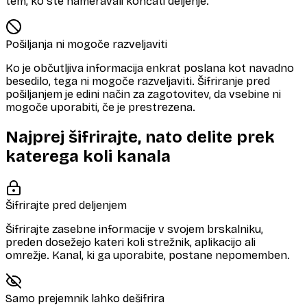
tem, ko ste nameravali končati deljenje.
Pošiljanja ni mogoče razveljaviti
Ko je občutljiva informacija enkrat poslana kot navadno
besedilo, tega ni mogoče razveljaviti. Šifriranje pred
pošiljanjem je edini način za zagotovitev, da vsebine ni
mogoče uporabiti, če je prestrezena.
Najprej šifrirajte, nato delite prek
katerega koli kanala
Šifrirajte pred deljenjem
Šifrirajte zasebne informacije v svojem brskalniku,
preden dosežejo kateri koli strežnik, aplikacijo ali
omrežje. Kanal, ki ga uporabite, postane nepomemben.
Samo prejemnik lahko dešifrira