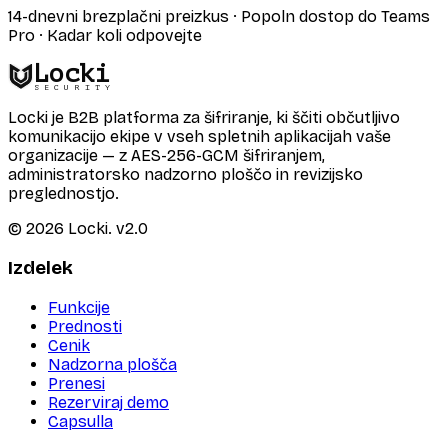
14-dnevni brezplačni preizkus · Popoln dostop do Teams
Pro · Kadar koli odpovejte
Locki
SECURITY
Locki je B2B platforma za šifriranje, ki ščiti občutljivo
komunikacijo ekipe v vseh spletnih aplikacijah vaše
organizacije — z AES-256-GCM šifriranjem,
administratorsko nadzorno ploščo in revizijsko
preglednostjo.
©
2026
Locki.
v2.0
Izdelek
Funkcije
Prednosti
Cenik
Nadzorna plošča
Prenesi
Rezerviraj demo
Capsulla