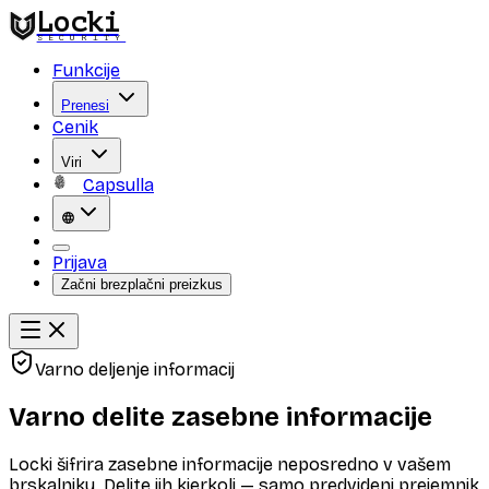
Locki
SECURITY
Funkcije
Prenesi
Cenik
Viri
Capsulla
Prijava
Začni brezplačni preizkus
Varno deljenje informacij
Varno delite zasebne informacije
Locki šifrira zasebne informacije neposredno v vašem
brskalniku. Delite jih kjerkoli — samo predvideni prejemnik