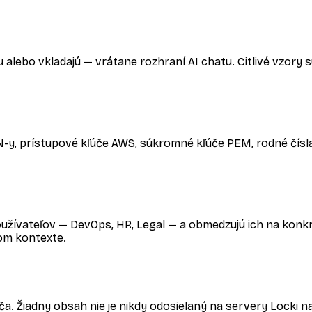
alebo vkladajú — vrátane rozhraní AI chatu. Citlivé vzory s
N-y, prístupové kľúče AWS, súkromné kľúče PEM, rodné čísla
používateľov — DevOps, HR, Legal — a obmedzujú ich na ko
nom kontexte.
ča. Žiadny obsah nie je nikdy odosielaný na servery Locki n