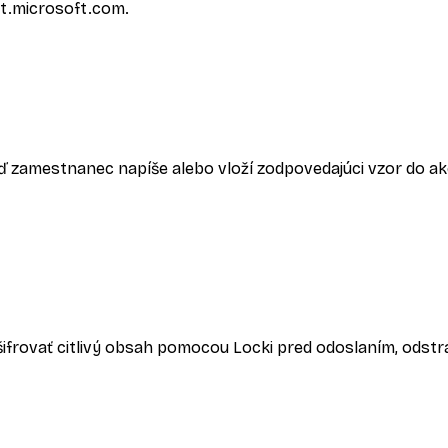
t.microsoft.com.
eď zamestnanec napíše alebo vloží zodpovedajúci vzor do a
šifrovať citlivý obsah pomocou Locki pred odoslaním, odst