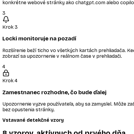
konkrétne webové stránky ako chatgpt.com alebo copilo
3
Krok 3
Locki monitoruje na pozadí
Rozšírenie beží ticho vo všetkých kartách prehliadača. K
zobrazí sa upozornenie v reálnom čase v prehliadači.
4
Krok 4
Zamestnanec rozhodne, čo bude ďalej
Upozornenie vyzve používateľa, aby sa zamyslel. Môže za
bez opustenia stránky.
Vstavané detekčné vzory
8 vzorov, aktívnych od prvého dňa