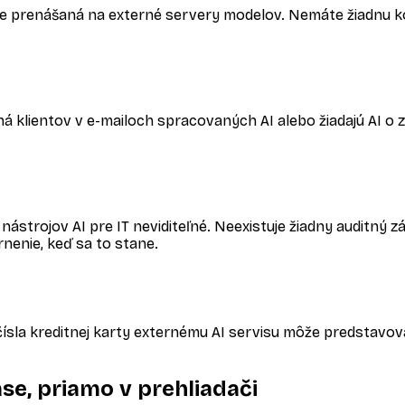
je prenášaná na externé servery modelov. Nemáte žiadnu ko
ú mená klientov v e-mailoch spracovaných AI alebo žiadajú A
e nástrojov AI pre IT neviditeľné. Neexistuje žiadny auditn
rnenie, keď sa to stane.
 čísla kreditnej karty externému AI servisu môže predstavo
se, priamo v prehliadači