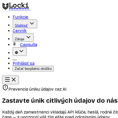
Locki
SECURITY
Funkcie
Stiahnuť
Cenník
Zdroje
Capsulla
Prihlásiť sa
Začať bezplatnú skúšku
Prevencia úniku údajov cez AI
Zastavte únik citlivých údajov do nás
Každý deň zamestnanci vkladajú API kľúče, heslá, rodné čí
čase — a upozorní váš tím ešte pred odoslaním údajov.