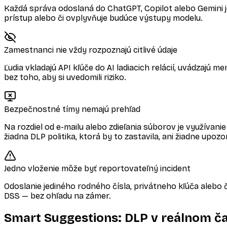
Každá správa odoslaná do ChatGPT, Copilot alebo Gemini 
prístup alebo či ovplyvňuje budúce výstupy modelu.
Zamestnanci nie vždy rozpoznajú citlivé údaje
Ľudia vkladajú API kľúče do AI ladiacich relácií, uvádzaj
bez toho, aby si uvedomili riziko.
Bezpečnostné tímy nemajú prehľad
Na rozdiel od e-mailu alebo zdieľania súborov je využívani
žiadna DLP politika, ktorá by to zastavila, ani žiadne upozo
Jedno vloženie môže byť reportovateľný incident
Odoslanie jediného rodného čísla, privátneho kľúča alebo
DSS — bez ohľadu na zámer.
Smart Suggestions: DLP v reálnom ča