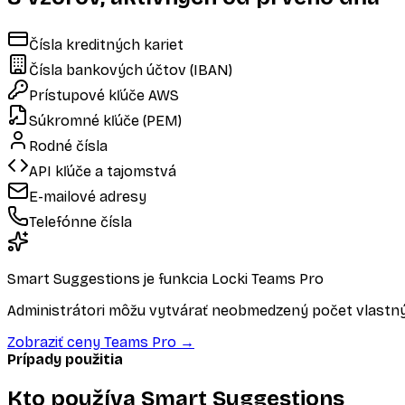
Čísla kreditných kariet
Čísla bankových účtov (IBAN)
Prístupové kľúče AWS
Súkromné kľúče (PEM)
Rodné čísla
API kľúče a tajomstvá
E-mailové adresy
Telefónne čísla
Smart Suggestions je funkcia Locki Teams Pro
Administrátori môžu vytvárať neobmedzený počet vlastný
Zobraziť ceny Teams Pro
→
Prípady použitia
Kto používa Smart Suggestions