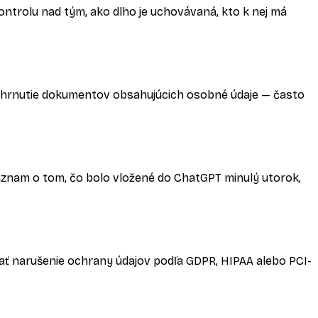
ntrolu nad tým, ako dlho je uchovávaná, kto k nej má
I o zhrnutie dokumentov obsahujúcich osobné údaje — často
ý záznam o tom, čo bolo vložené do ChatGPT minulý utorok,
vať narušenie ochrany údajov podľa GDPR, HIPAA alebo PCI-