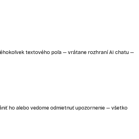
kéhokoľvek textového poľa — vrátane rozhraní AI chatu —
rániť ho alebo vedome odmietnuť upozornenie — všetko