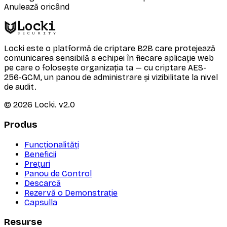
Anulează oricând
Locki
SECURITY
Locki este o platformă de criptare B2B care protejează
comunicarea sensibilă a echipei în fiecare aplicație web
pe care o folosește organizația ta — cu criptare AES-
256-GCM, un panou de administrare și vizibilitate la nivel
de audit.
©
2026
Locki.
v2.0
Produs
Funcționalități
Beneficii
Prețuri
Panou de Control
Descarcă
Rezervă o Demonstrație
Capsulla
Resurse