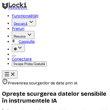
Locki
SECURITY
Funcționalități
Descarcă
Prețuri
Resurse
Capsulla
Conectare
Începe Proba Gratuită
Prevenirea scurgerilor de date prin IA
Oprește scurgerea datelor sensibile
în instrumentele IA