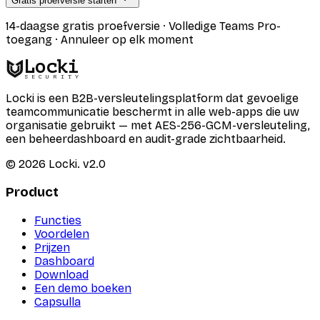
Gratis proefversie starten
14-daagse gratis proefversie · Volledige Teams Pro-
toegang · Annuleer op elk moment
Locki
SECURITY
Locki is een B2B-versleutelingsplatform dat gevoelige
teamcommunicatie beschermt in alle web-apps die uw
organisatie gebruikt — met AES-256-GCM-versleuteling,
een beheerdashboard en audit-grade zichtbaarheid.
©
2026
Locki.
v2.0
Product
Functies
Voordelen
Prijzen
Dashboard
Download
Een demo boeken
Capsulla