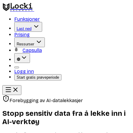
Locki
SECURITY
Funksjoner
Last ned
Prising
Ressurser
Capsulla
Logg inn
Start gratis prøveperiode
Forebygging av AI-datalekkasjer
Stopp sensitiv data fra å lekke inn i
AI-verktøy