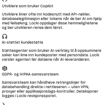
Utviklere som bruker Copilot
Utviklere limer ofte inn kodesnutt med API-nøkler,
databaselegitimasjon eller tokens når de ber AI om hjelp
med feilsøking. Locki oppdager disse hemmelighetene
og ber utvikleren rense dem først.
AI-støttet kundestøtte
Støtteagenter som bruker AI-verktøy til å oppsummere
saker kan lime inn kundeposter med persondata. Locki
varsler agenten før dataene når AI-leverandøren.
GDPR- og HIPAA-samsvarsteam
Samsvarsteam kan håndheve retningslinjer for
databehandling direkte i nettleseren — uten VPN,
proxyer eller applikasjonslags-kontroller. Deteksjoner
logges i Locki-revisjonssporet.