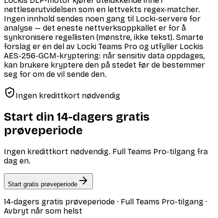
Lockis DLP-motor kjører utelukkende inne i
nettleserutvidelsen som en lettvekts regex-matcher.
Ingen innhold sendes noen gang til Locki-servere for
analyse — det eneste nettverksoppkallet er for å
synkronisere regellisten (mønstre, ikke tekst). Smarte
forslag er en del av Locki Teams Pro og utfyller Lockis
AES-256-GCM-kryptering: når sensitiv data oppdages,
kan brukere kryptere den på stedet før de bestemmer
seg for om de vil sende den.
Ingen kredittkort nødvendig
Start din 14-dagers gratis
prøveperiode
Ingen kredittkort nødvendig. Full Teams Pro-tilgang fra
dag en.
Start gratis prøveperiode
14-dagers gratis prøveperiode · Full Teams Pro-tilgang ·
Avbryt når som helst