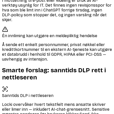
I motsetning til e-post eller fildeling er bruk av AI-
verktøy usynlig for IT. Det finnes ingen revisjonsspor for
hva som ble limt inn i ChatGPT forrige tirsdag, ingen
DLP-policy som stopper det, og ingen varsling når det
skjer.
Én innliming kan utgjøre en meldepliktig hendelse
Å sende ett enkelt personnummer, privat nøkkel eller
kredittkortnummer til en ekstern AI-tjeneste kan utgjøre
et databrudd i henhold til GDPR, HIPAA eller PCI-DSS —
uavhengig av intensjon.
Smarte forslag: sanntids DLP rett i
nettleseren
Sanntids DLP i nettleseren
Locki overvåker hvert tekstfelt mens ansatte skriver
eller limer inn — inkludert AI-chat-grensesnitt. Sensitive