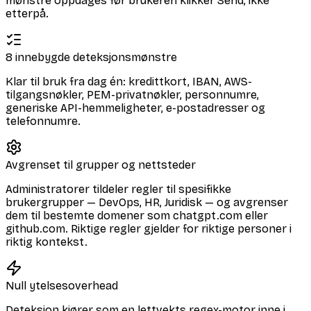
mønstre oppdages før brukeren klikker Send, ikke
etterpå.
8 innebygde deteksjonsmønstre
Klar til bruk fra dag én: kredittkort, IBAN, AWS-
tilgangsnøkler, PEM-privatnøkler, personnumre,
generiske API-hemmeligheter, e-postadresser og
telefonnumre.
Avgrenset til grupper og nettsteder
Administratorer tildeler regler til spesifikke
brukergrupper — DevOps, HR, Juridisk — og avgrenser
dem til bestemte domener som chatgpt.com eller
github.com. Riktige regler gjelder for riktige personer i
riktig kontekst.
Null ytelsesoverhead
Deteksjon kjører som en lettvekts regex-motor inne i