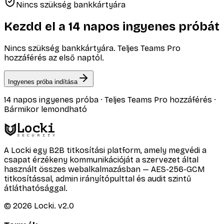
Nincs szükség bankkártyára
Kezdd el a 14 napos ingyenes próbát
Nincs szükség bankkártyára. Teljes Teams Pro
hozzáférés az első naptól.
Ingyenes próba indítása
14 napos ingyenes próba · Teljes Teams Pro hozzáférés ·
Bármikor lemondható
Locki
SECURITY
A Locki egy B2B titkosítási platform, amely megvédi a
csapat érzékeny kommunikációját a szervezet által
használt összes webalkalmazásban — AES-256-GCM
titkosítással, admin irányítópulttal és audit szintű
átláthatósággal.
©
2026
Locki.
v2.0