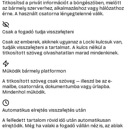
Titkosítsd a privát információt a böngészőben, mielőtt
az bármely szerverhez, alkalmazáshoz vagy hálózathoz
érne. A használt csatorna lényegtelenné válik.
Csak a fogadó tudja visszafejteni
Csak az emberek, akiknek ugyanaz a Locki kulcsuk van,
tudják visszafejteni a tartalmat. A kulcs nélkül a
titkosított szöveg olvashatatlan marad mindenkinek.
Működik bármely platformon
A titkosított szöveg csak szöveg — illeszd be az e-
mailbe, csatornára, dokumentumba vagy űrlapba.
Mindenhol működik.
Automatikus elrejtés visszafejtés után
A felfedett tartalom rövid idő után automatikusan
elrejtődik. Még ha valaki a fogadó vállán néz is, az ablak