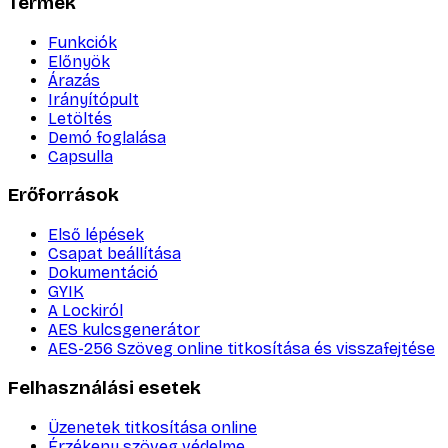
Termék
Funkciók
Előnyök
Árazás
Irányítópult
Letöltés
Demó foglalása
Capsulla
Erőforrások
Első lépések
Csapat beállítása
Dokumentáció
GYIK
A Lockiról
AES kulcsgenerátor
AES-256 Szöveg online titkosítása és visszafejtése
Felhasználási esetek
Üzenetek titkosítása online
Érzékeny szöveg védelme