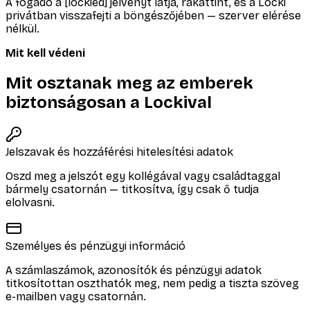
A fogadó a [lockied] jelvényt látja, rákattint, és a Locki
privátban visszafejti a böngészőjében — szerver elérése
nélkül.
Mit kell védeni
Mit osztanak meg az emberek
biztonságosan a Lockival
Jelszavak és hozzáférési hitelesítési adatok
Oszd meg a jelszót egy kollégával vagy családtaggal
bármely csatornán — titkosítva, így csak ő tudja
elolvasni.
Személyes és pénzügyi információ
A számlaszámok, azonosítók és pénzügyi adatok
titkosítottan oszthatók meg, nem pedig a tiszta szöveg
e-mailben vagy csatornán.