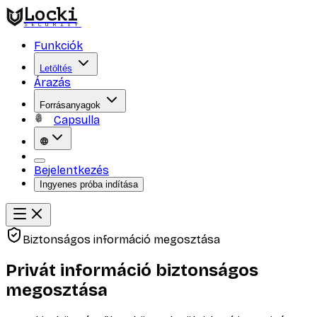
Locki
SECURITY
Funkciók
Letöltés
Árazás
Forrásanyagok
Capsulla
Bejelentkezés
Ingyenes próba indítása
Biztonságos információ megosztása
Privát információ biztonságos
megosztása