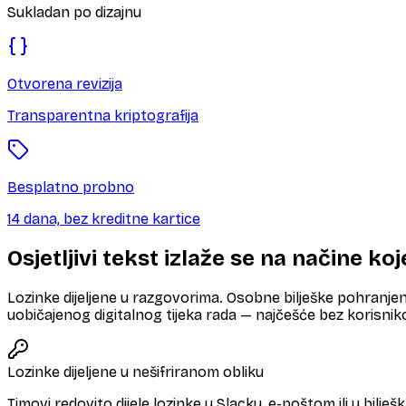
Sukladan po dizajnu
Otvorena revizija
Transparentna kriptografija
Besplatno probno
14 dana, bez kreditne kartice
Osjetljivi tekst izlaže se na načine ko
Lozinke dijeljene u razgovorima. Osobne bilješke pohranjen
uobičajenog digitalnog tijeka rada — najčešće bez korisnik
Lozinke dijeljene u nešifriranom obliku
Timovi redovito dijele lozinke u Slacku, e-poštom ili u bilje