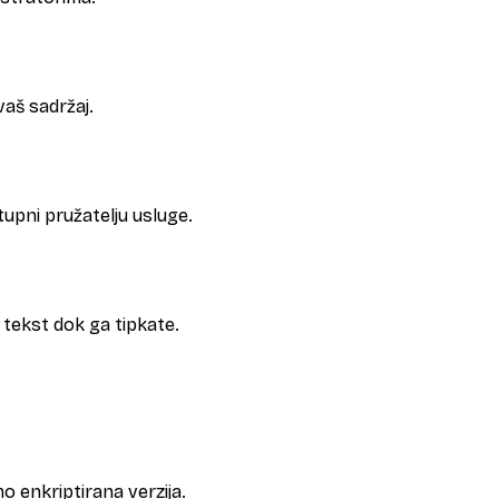
vaš sadržaj.
tupni pružatelju usluge.
 tekst dok ga tipkate.
mo enkriptirana verzija.