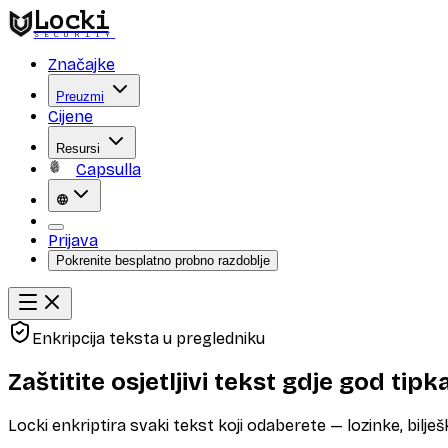
Locki
SECURITY
Značajke
Preuzmi
Cijene
Resursi
Capsulla
Prijava
Pokrenite besplatno probno razdoblje
Enkripcija teksta u pregledniku
Zaštitite osjetljivi tekst gdje god tipk
Locki enkriptira svaki tekst koji odaberete — lozinke, bilj