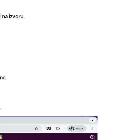
 na izvoru.
ine.
.