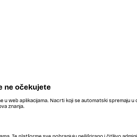
je ne očekujete
e u web aplikacijama. Nacrti koji se automatski spremaju u o
ova znanja.
škama. Te platforme sve pohranjuju nešifrirano i čitljivo admi