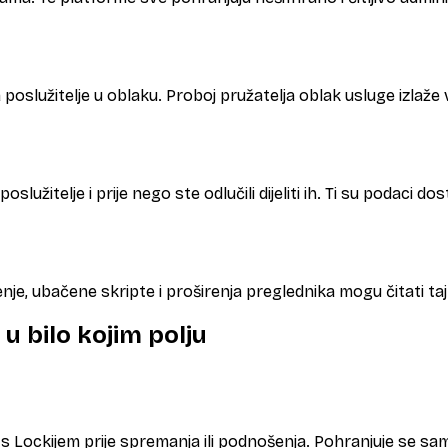
a poslužitelje u oblaku. Proboj pružatelja oblak usluge izlaže 
žitelje i prije nego ste odlučili dijeliti ih. Ti su podaci dos
enje, ubačene skripte i proširenja preglednika mogu čitati taj
 u bilo kojim polju
 ga s Lockijem prije spremanja ili podnošenja. Pohranjuje se sa