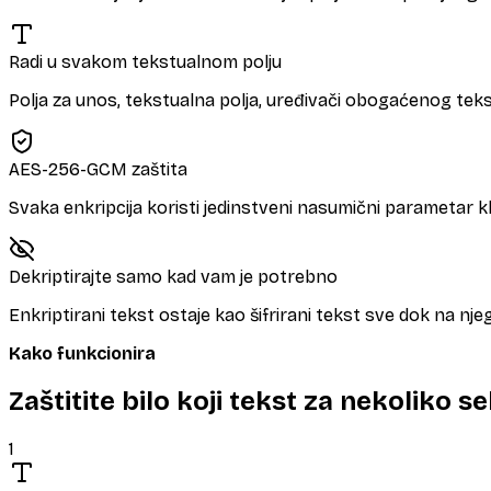
Radi u svakom tekstualnom polju
Polja za unos, tekstualna polja, uređivači obogaćenog tekst
AES-256-GCM zaštita
Svaka enkripcija koristi jedinstveni nasumični parametar klj
Dekriptirajte samo kad vam je potrebno
Enkriptirani tekst ostaje kao šifrirani tekst sve dok na nje
Kako funkcionira
Zaštitite bilo koji tekst za nekoliko s
1