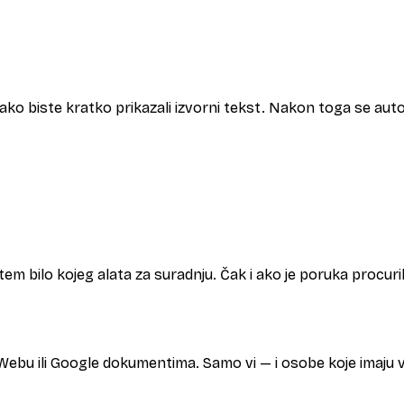
 kako biste kratko prikazali izvorni tekst. Nakon toga se aut
putem bilo kojeg alata za suradnju. Čak i ako je poruka procuri
Webu ili Google dokumentima. Samo vi — i osobe koje imaju va