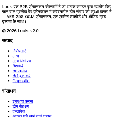
Locki एक B2B एन्क्रिप्शन प्लेटफॉर्म है जो आपके संगठन द्वारा उपयोग किए
जाने वाले प्रत्येक वेब ऐप्लिकेशन में संवेदनशील टीम संचार की सुरक्षा करता है
— AES-256-GCM एन्क्रिप्शन, एक एडमिन डैशबोर्ड और ऑडिट-ग्रेड
दृश्यता के साथ।
©
2026
Locki.
v2.0
उत्पाद
विशेषताएं
लाभ
मूल्य निर्धारण
डैशबोर्ड
डाउनलोड
डेमो बुक करें
Capsulla
संसाधन
शुरुआत करना
टीम सेटअप
दस्तावेज़
अक्सर पूछे जाने वाले प्रश्न