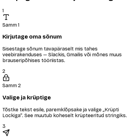
1
Samm 1
Kirjutage oma sõnum
Sisestage sõnum tavapäraselt mis tahes
veebirakenduses — Slackis, Gmailis või mõnes muus
brauseripõhises tööriistas.
2
Samm 2
Valige ja krüptige
Tõstke tekst esile, paremklõpsake ja valige „Krüpti
Lockiga”. See muutub koheselt krüpteeritud stringiks.
3