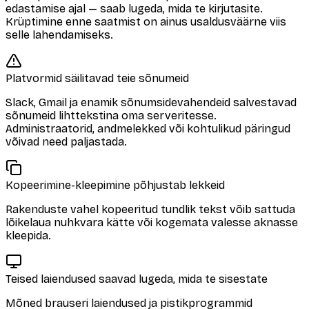
edastamise ajal — saab lugeda, mida te kirjutasite.
Krüptimine enne saatmist on ainus usaldusväärne viis
selle lahendamiseks.
Platvormid säilitavad teie sõnumeid
Slack, Gmail ja enamik sõnumsidevahendeid salvestavad
sõnumeid lihttekstina oma serveritesse.
Administraatorid, andmelekked või kohtulikud päringud
võivad need paljastada.
Kopeerimine-kleepimine põhjustab lekkeid
Rakenduste vahel kopeeritud tundlik tekst võib sattuda
lõikelaua nuhkvara kätte või kogemata valesse aknasse
kleepida.
Teised laiendused saavad lugeda, mida te sisestate
Mõned brauseri laiendused ja pistikprogrammid