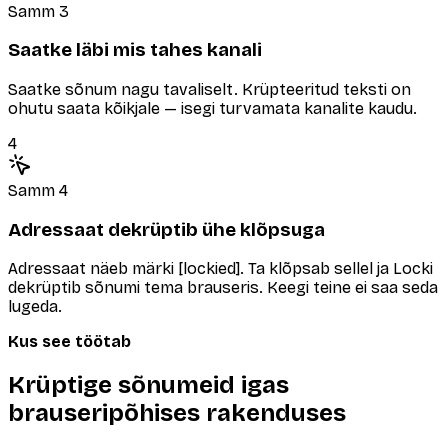
Samm 3
Saatke läbi mis tahes kanali
Saatke sõnum nagu tavaliselt. Krüpteeritud teksti on
ohutu saata kõikjale — isegi turvamata kanalite kaudu.
4
Samm 4
Adressaat dekrüptib ühe klõpsuga
Adressaat näeb märki [lockied]. Ta klõpsab sellel ja Locki
dekrüptib sõnumi tema brauseris. Keegi teine ei saa seda
lugeda.
Kus see töötab
Krüptige sõnumeid igas
brauseripõhises rakenduses