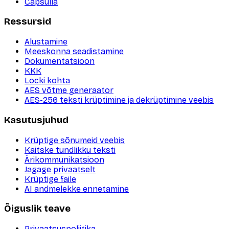
Capsulla
Ressursid
Alustamine
Meeskonna seadistamine
Dokumentatsioon
KKK
Locki kohta
AES võtme generaator
AES-256 teksti krüptimine ja dekrüptimine veebis
Kasutusjuhud
Krüptige sõnumeid veebis
Kaitske tundlikku teksti
Ärikommunikatsioon
Jagage privaatselt
Krüptige faile
AI andmelekke ennetamine
Õiguslik teave
Privaatsuspoliitika