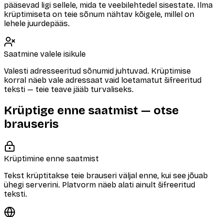
pääsevad ligi sellele, mida te veebilehtedel sisestate. Ilma
krüptimiseta on teie sõnum nähtav kõigele, millel on
lehele juurdepääs.
Saatmine valele isikule
Valesti adresseeritud sõnumid juhtuvad. Krüptimise
korral näeb vale adressaat vaid loetamatut šifreeritud
teksti — teie teave jääb turvaliseks.
Krüptige enne saatmist — otse
brauseris
Krüptimine enne saatmist
Tekst krüptitakse teie brauseri väljal enne, kui see jõuab
ühegi serverini. Platvorm näeb alati ainult šifreeritud
teksti.