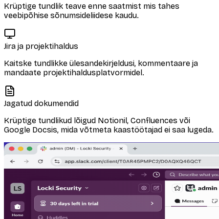
Krüptige tundlik teave enne saatmist mis tahes
veebipõhise sõnumsideliidese kaudu.
Jira ja projektihaldus
Kaitske tundlikke ülesandekirjeldusi, kommentaare ja
mandaate projektihaldusplatvormidel.
Jagatud dokumendid
Krüptige tundlikud lõigud Notionil, Confluences või
Google Docsis, mida võtmeta kaastöötajad ei saa lugeda.