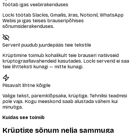
Töötab igas veebirakenduses
Locki töötab Slackis, Gmailis, Jiras, Notionil, WhatsApp
Webis ja igas teises brauseripõhises
sõnumsiderakenduses.
Serveril puudub juurdepääs teie tekstile
Krüptimine toimub kohalikult teie brauseri natiivseid
krüptograafiavahendeid kasutades. Locki serverid ei saa
teie lihtteksti kunagi — mitte kunagi.
Piisavalt lihtne kõigile
Valige tekst, paremklõpsake, krüptige. Tehnilisi teadmisi
pole vaja. Kogu meeskond saab alustada vähem kui
minutiga.
Kuidas see toimib
Krüptige sõnum nelja sammuga