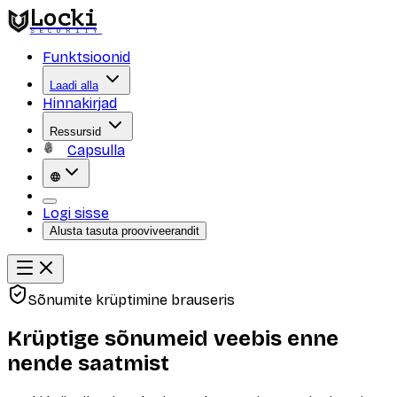
Locki
SECURITY
Funktsioonid
Laadi alla
Hinnakirjad
Ressursid
Capsulla
Logi sisse
Alusta tasuta prooviveerandit
Sõnumite krüptimine brauseris
Krüptige sõnumeid veebis enne
nende saatmist