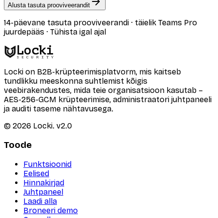
Alusta tasuta prooviveerandit
14-päevane tasuta prooviveerandi · täielik Teams Pro
juurdepääs · Tühista igal ajal
Locki
SECURITY
Locki on B2B-krüpteerimisplatvorm, mis kaitseb
tundlikku meeskonna suhtlemist kõigis
veebirakendustes, mida teie organisatsioon kasutab –
AES-256-GCM krüpteerimise, administraatori juhtpaneeli
ja auditi taseme nähtavusega.
©
2026
Locki.
v2.0
Toode
Funktsioonid
Eelised
Hinnakirjad
Juhtpaneel
Laadi alla
Broneeri demo