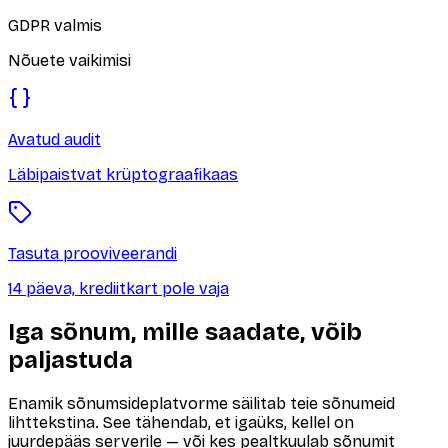
GDPR valmis
Nõuete vaikimisi
Avatud audit
Läbipaistvat krüptograafikaas
Tasuta prooviveerandi
14 päeva, krediitkart pole vaja
Iga sõnum, mille saadate, võib
paljastuda
Enamik sõnumsideplatvorme säilitab teie sõnumeid
lihttekstina. See tähendab, et igaüks, kellel on
juurdepääs serverile — või kes pealtkuulab sõnumit