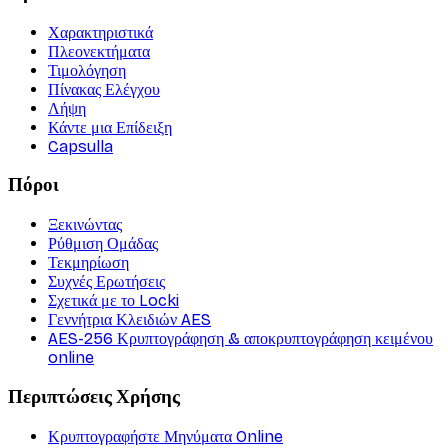
Χαρακτηριστικά
Πλεονεκτήματα
Τιμολόγηση
Πίνακας Ελέγχου
Λήψη
Κάντε μια Επίδειξη
Capsulla
Πόροι
Ξεκινώντας
Ρύθμιση Ομάδας
Τεκμηρίωση
Συχνές Ερωτήσεις
Σχετικά με το Locki
Γεννήτρια Κλειδιών AES
AES-256 Κρυπτογράφηση & αποκρυπτογράφηση κειμένου
online
Περιπτώσεις Χρήσης
Κρυπτογραφήστε Μηνύματα Online