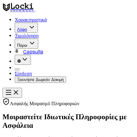
Locki
SECURITY
Χαρακτηριστικά
Λήψη
Τιμολόγηση
Πόροι
Capsulla
Σύνδεση
Ξεκινήστε Δωρεάν Δοκιμή
Ασφαλής Μοιρασμό Πληροφοριών
Μοιραστείτε Ιδιωτικές Πληροφορίες με
Ασφάλεια