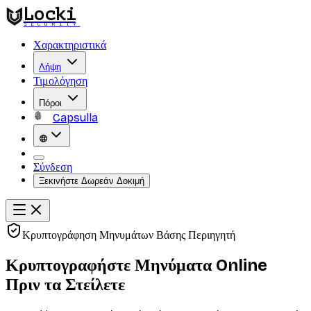
Locki
SECURITY
Χαρακτηριστικά
Λήψη
Τιμολόγηση
Πόροι
Capsulla
Σύνδεση
Ξεκινήστε Δωρεάν Δοκιμή
Κρυπτογράφηση Μηνυμάτων Βάσης Περιηγητή
Κρυπτογραφήστε Μηνύματα Online
Πριν τα Στείλετε