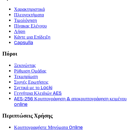
Χαρακτηριστικά
Πλεονεκτήματα
Τιμολόγηση
Πίνακας Ελέγχου
Λήψη
Κάντε μια Επίδειξη
Capsulla
Πόροι
Ξεκινώντας
Ρύθμιση Ομάδας
Τεκμηρίωση
Συχνές Ερωτήσεις
Σχετικά με το Locki
Γεννήτρια Κλειδιών AES
AES-256 Κρυπτογράφηση & αποκρυπτογράφηση κειμένου
online
Περιπτώσεις Χρήσης
Κρυπτογραφήστε Μηνύματα Online