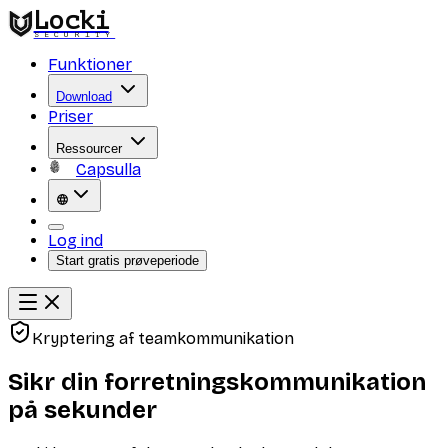
Locki
SECURITY
Funktioner
Download
Priser
Ressourcer
Capsulla
Log ind
Start gratis prøveperiode
Kryptering af teamkommunikation
Sikr din forretningskommunikation
på sekunder