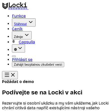
Locki
SECURITY
Funkce
Stáhnout
Ceník
Zdroje
Capsulla
Přihlásit se
Zahájit bezplatnou zkušební verzi
Požádat o demo
Podívejte se na Locki v akci
Rezervujte si osobní ukázku a my vám ukážeme, jak Locki
chrání citlivá data napříč existujícími nástroji vašeho