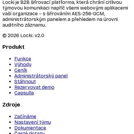
Locki je B2B šifrovací platforma, která chrání citlivou
týmovou komunikaci napříč všemi webovými aplikacemi
vaší organizace – s šifrováním AES-256-GCM,
administrátorským panelem a přehledem na úrovni
auditního záznamu.
©
2026
Locki.
v2.0
Produkt
Funkce
Výhody
Ceník
Administrátorský panel
Stáhnout
Rezervovat demo
Capsulla
Zdroje
Začínáme
Nastavení týmu
Dokumentace
Časté dotazy