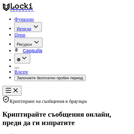
Locki
SECURITY
Функции
Изтегли
Цени
Ресурси
Capsulla
Влезте
Започнете безплатен пробен период
Криптиране на съобщения в браузъра
Криптирайте съобщения онлайн,
преди да ги изпратите