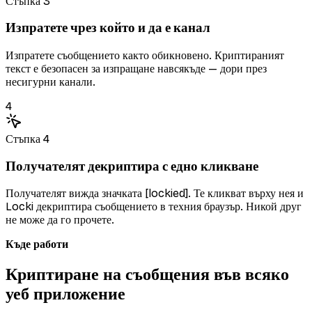
Стъпка 3
Изпратете чрез който и да е канал
Изпратете съобщението както обикновено. Криптираният
текст е безопасен за изпращане навсякъде — дори през
несигурни канали.
4
Стъпка 4
Получателят декриптира с едно кликване
Получателят вижда значката [lockied]. Те кликват върху нея и
Locki декриптира съобщението в техния браузър. Никой друг
не може да го прочете.
Къде работи
Криптиране на съобщения във всяко
уеб приложение