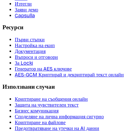
Изтегли
Заяви демо
Capsulla
Ресурси
Първи стъпки
Настройка на екип
Документация
Въпроси и отговори
За Locki
Генератор на AES ключове
AES-GCM Криптирай и декриптирай текст онлайн
Използвани случаи
Криптиране на съобщения онлайн
Защита на чувствителен текст
Бизнес комуникация
Споделяне на лична информация сигурно
Криптиране на файлове
Предотвратяване на утечки на AI данни