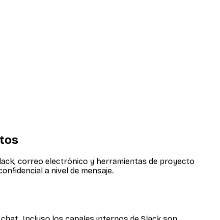
atos
lack, correo electrónico y herramientas de proyecto
nfidencial a nivel de mensaje.
chat. Incluso los canales internos de Slack son