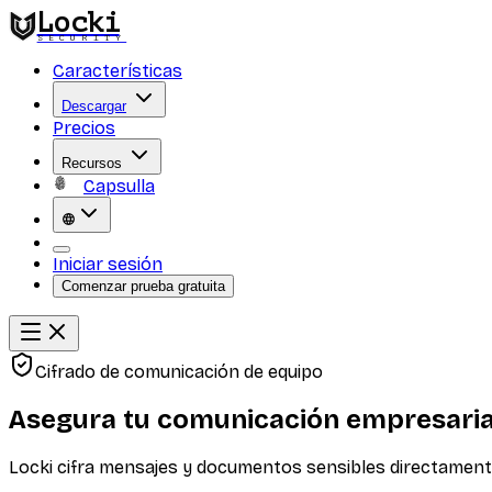
Locki
SECURITY
Características
Descargar
Precios
Recursos
Capsulla
Iniciar sesión
Comenzar prueba gratuita
Cifrado de comunicación de equipo
Asegura tu comunicación empresaria
Locki cifra mensajes y documentos sensibles directamente 