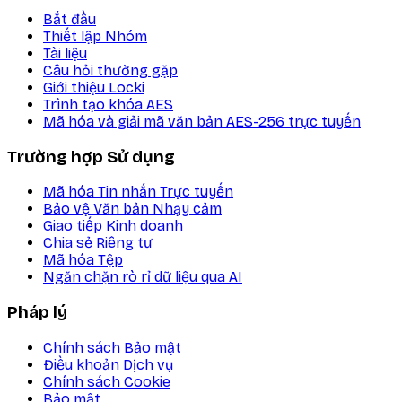
Bắt đầu
Thiết lập Nhóm
Tài liệu
Câu hỏi thường gặp
Giới thiệu Locki
Trình tạo khóa AES
Mã hóa và giải mã văn bản AES-256 trực tuyến
Trường hợp Sử dụng
Mã hóa Tin nhắn Trực tuyến
Bảo vệ Văn bản Nhạy cảm
Giao tiếp Kinh doanh
Chia sẻ Riêng tư
Mã hóa Tệp
Ngăn chặn rò rỉ dữ liệu qua AI
Pháp lý
Chính sách Bảo mật
Điều khoản Dịch vụ
Chính sách Cookie
Bảo mật