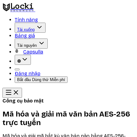
Locki
SECURITY
Tính năng
Tải xuống
Bảng giá
Tài nguyên
Capsulla
Đăng nhập
Bắt đầu Dùng thử Miễn phí
Công cụ bảo mật
Mã hóa và giải mã văn bản AES-256
trực tuyến
Mã hóa và giải mã bất kỳ văn bản nào bằng AES-256-