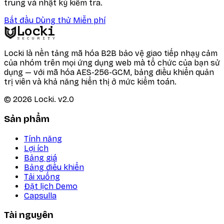
trung và nhật ký kiểm tra.
Bắt đầu Dùng thử Miễn phí
Locki
SECURITY
Locki là nền tảng mã hóa B2B bảo vệ giao tiếp nhạy cảm
của nhóm trên mọi ứng dụng web mà tổ chức của bạn sử
dụng — với mã hóa AES-256-GCM, bảng điều khiển quản
trị viên và khả năng hiển thị ở mức kiểm toán.
©
2026
Locki.
v2.0
Sản phẩm
Tính năng
Lợi ích
Bảng giá
Bảng điều khiển
Tải xuống
Đặt lịch Demo
Capsulla
Tài nguyên