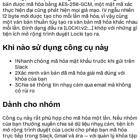
bản được mã hóa bằng AES-256-GCM, một mật mã xác
thực hiện đại cũng phát hiện mọi giả mạo. IV ngẫu nhiên
12 byte mới được tạo cho mỗi lần mã hóa, vì vậy cùng
một văn bản thuần túy tạo ra văn bản mã hóa khác nhau
mỗi lần. Định dạng đầu ra [LOCKI:v2:…] khớp với những gì
tiện ích mở rộng trình duyệt Locki tạo ra.
Khi nào sử dụng công cụ này
1
Nhanh chóng mã hóa mật khẩu trước khi gửi trên
Slack
2
Xác minh văn bản đã mã hóa giải mã đúng với
khóa của bạn
3
Chia sẻ thông tin nhạy cảm qua email mà không
có rủi ro
Dành cho nhóm
Công cụ này rất phù hợp cho mã hóa một lần. Nếu nhóm
của bạn thường xuyên chia sẻ dữ liệu nhạy cảm, tiện ích
mở rộng trình duyệt của Locki cho phép bạn mã hóa
trực tiếp trong Slack, Gmail và Jira — với quản lý khóa tập