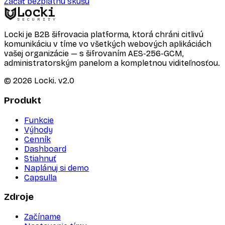
Začať bezplatnú skúšu
Locki
SECURITY
Locki je B2B šifrovacia platforma, ktorá chráni citlivú
komunikáciu v tíme vo všetkých webových aplikáciách
vašej organizácie — s šifrovaním AES-256-GCM,
administratorským panelom a kompletnou viditeľnosťou.
©
2026
Locki.
v2.0
Produkt
Funkcie
Výhody
Cenník
Dashboard
Stiahnuť
Naplánuj si demo
Capsulla
Zdroje
Začíname