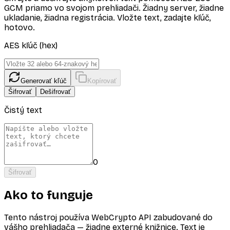
GCM priamo vo svojom prehliadači. Žiadny server, žiadne
ukladanie, žiadna registrácia. Vložte text, zadajte kľúč,
hotovo.
AES kľúč (hex)
Generovať kľúč
Kopírovať
Šifrovať
Dešifrovať
Čistý text
0
Šifrovať
Ako to funguje
Tento nástroj používa WebCrypto API zabudované do
vášho prehliadača — žiadne externé knižnice. Text je