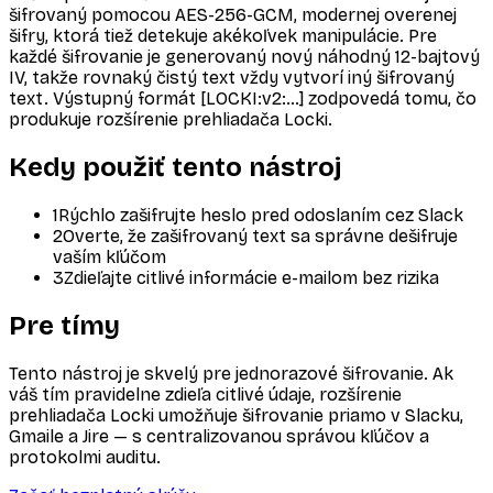
šifrovaný pomocou AES-256-GCM, modernej overenej
šifry, ktorá tiež detekuje akékoľvek manipulácie. Pre
každé šifrovanie je generovaný nový náhodný 12-bajtový
IV, takže rovnaký čistý text vždy vytvorí iný šifrovaný
text. Výstupný formát [LOCKI:v2:…] zodpovedá tomu, čo
produkuje rozšírenie prehliadača Locki.
Kedy použiť tento nástroj
1
Rýchlo zašifrujte heslo pred odoslaním cez Slack
2
Overte, že zašifrovaný text sa správne dešifruje
vaším kľúčom
3
Zdieľajte citlivé informácie e-mailom bez rizika
Pre tímy
Tento nástroj je skvelý pre jednorazové šifrovanie. Ak
váš tím pravidelne zdieľa citlivé údaje, rozšírenie
prehliadača Locki umožňuje šifrovanie priamo v Slacku,
Gmaile a Jire — s centralizovanou správou kľúčov a
protokolmi auditu.