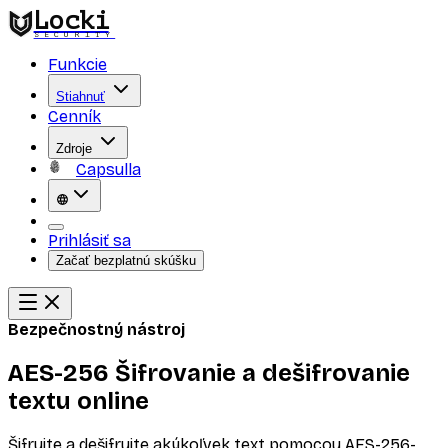
Locki
SECURITY
Funkcie
Stiahnuť
Cenník
Zdroje
Capsulla
Prihlásiť sa
Začať bezplatnú skúšku
Bezpečnostný nástroj
AES-256 Šifrovanie a dešifrovanie
textu online
Šifrujte a dešifrujte akýkoľvek text pomocou AES-256-