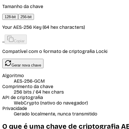
Tamanho da chave
128
-bit
256
-bit
Your AES-256 Key (64 hex characters)
…
Copiar
Compatível com o formato de criptografia Locki
Gerar nova chave
Algoritmo
AES-256-GCM
Comprimento da chave
256 bits / 64 hex chars
API de criptografia
WebCrypto (nativo do navegador)
Privacidade
Gerado localmente, nunca transmitido
O que é uma chave de criptografia A