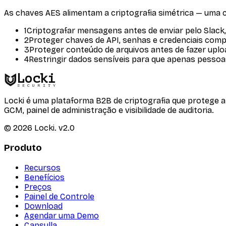
As chaves AES alimentam a criptografia simétrica — uma 
1
Criptografar mensagens antes de enviar pelo Slack,
2
Proteger chaves de API, senhas e credenciais comp
3
Proteger conteúdo de arquivos antes de fazer up
4
Restringir dados sensíveis para que apenas pesso
Locki
SECURITY
Locki é uma plataforma B2B de criptografia que protege 
GCM, painel de administração e visibilidade de auditoria.
©
2026
Locki.
v2.0
Produto
Recursos
Benefícios
Preços
Painel de Controle
Download
Agendar uma Demo
Capsulla