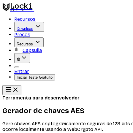
Locki
SECURITY
Recursos
Download
Preços
Recursos
Capsulla
Entrar
Iniciar Teste Gratuito
Ferramenta para desenvolvedor
Gerador de chaves AES
Gere chaves AES criptograficamente seguras de 128 bits
ocorre localmente usando a WebCrypto API.