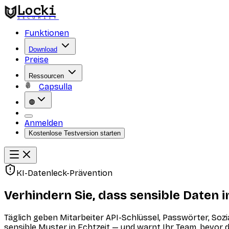
Locki
SECURITY
Funktionen
Download
Preise
Ressourcen
Capsulla
Anmelden
Kostenlose Testversion starten
KI-Datenleck-Prävention
Verhindern Sie, dass sensible Daten i
Täglich geben Mitarbeiter API-Schlüssel, Passwörter, So
sensible Muster in Echtzeit — und warnt Ihr Team, bevor 